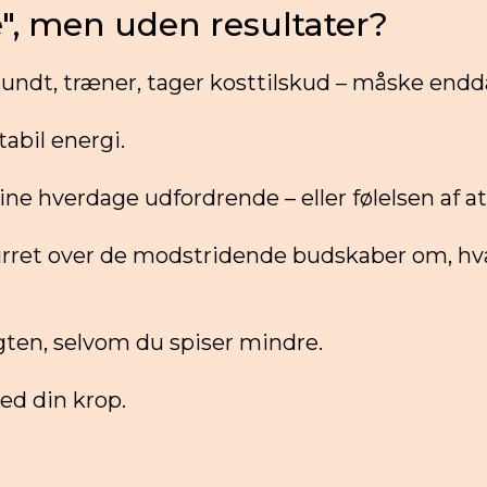
e", men uden resultater?
sundt, træner, tager kosttilskud – måske endd
abil energi.
e hverdage udfordrende – eller følelsen af at
irret over de modstridende budskaber om, hv
en, selvom du spiser mindre.
ed din krop.