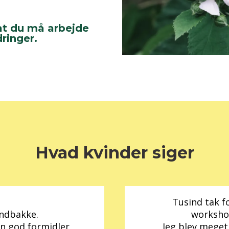
 at du må arbejde
ringer.
Hvad kvinder siger
Tusind tak f
indbakke.
workshop
en god formidler
Jeg blev meget