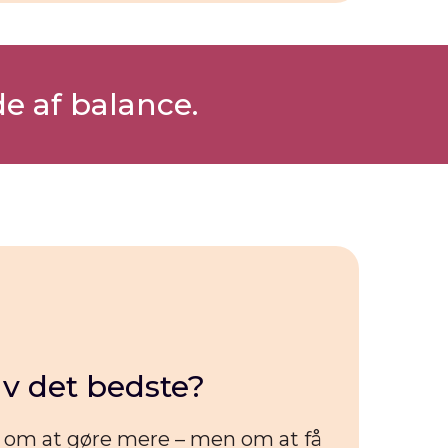
e af balance.
lv det bedste?
r om at gøre mere – men om at få