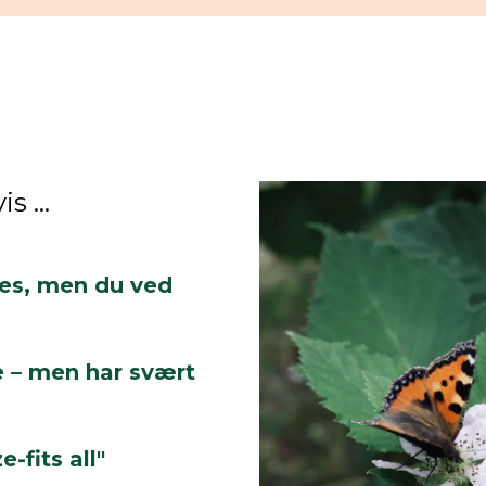
is …
res, men du ved
e – men har svært
e-fits all"